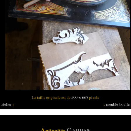
500 × 667
La taille originale est de
pixels
atelier
meuble boulle
»
«
A
G
ntiquités
ARDAN