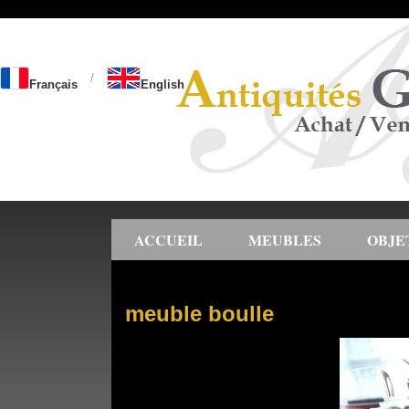
/
Français
English
ACCUEIL
MEUBLES
OBJE
meuble boulle