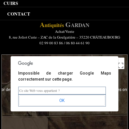
CUIRS
CONTACT
A
G
ntiquités
ARDAN
Achat/Vente
8, rue Joliot Curie –
ZAC de la Goulgatière –
35220 CHÂTEAUBOURG
02 99 00 83 86 / 06 80 44 61 90
Impossible de charger Google Maps
correctement sur cette page.
For development purposes only
For development purposes onl
Ce site Web vous appartient ?
OK