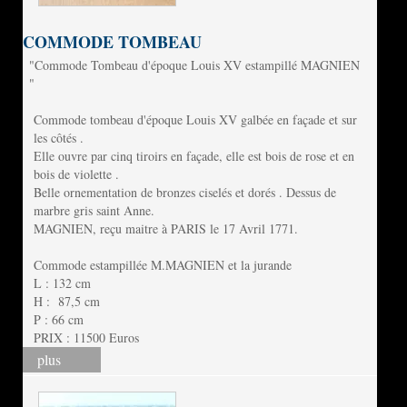
COMMODE TOMBEAU
"Commode Tombeau d'époque Louis XV estampillé MAGNIEN
"
Commode tombeau d'époque Louis XV galbée en façade et sur
les côtés .
Elle ouvre par cinq tiroirs en façade, elle est bois de rose et en
bois de violette .
Belle ornementation de bronzes ciselés et dorés . Dessus de
marbre gris saint Anne.
MAGNIEN, reçu maitre à PARIS le 17 Avril 1771.
Commode estampillée M.MAGNIEN et la jurande
L : 132 cm
H : 87,5 cm
P : 66 cm
PRIX : 11500 Euros
plus