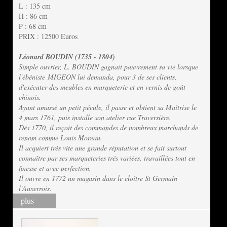
L : 135 cm
H : 86 cm
P : 68 cm
PRIX : 12500 Euros
Léonard BOUDIN (1735 - 1804)
Simple ouvrier, L. BOUDIN gagnait pauvrement sa vie lorsque
l'ébéniste MIGEON lui demanda, pour 3 de ses clients,
d'exécuter des meubles en marqueterie et en vernis de goût
chinois.
Ayant amassé un petit pécule, il passe et obtient sa Maîtrise le
4 mars 1761, puis installe son atelier rue Traversière.
Dès 1770, il reçoit des commandes de nombreux marchands de
renom comme Louis Moreau.
Il acquiert très vite une grande réputation et se fait surtout
connaître par ses marqueteries trés variées, travaillées tout en
finesse et avec perfection.
Il ouvre en 1772 un magasin dans le cloître St Germain
l'Auxerrois.
plus