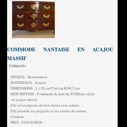
COMMODE NANTAISE EN ACAJOU
MASSIF
Catégorie:
EPOQUE : Restauration
MATERIAUX : Acajou
DIMENSIONS : L 120 cm P 64 cm H 80,5 cm
DESCRIPTION : Commode de port du XVIIIème siècle
en acajou massif.
Elle est composée de trois tiroirs avec serrure.
Elle possède ses poignées et ses entrées de serrure
d'origine.
PRIX : 8500 EUROS