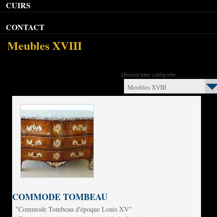
CUIRS
CONTACT
Meubles XVIII
choisir une catégorie
Meubles XVIII
COMMODE TOMBEAU
"Commode Tombeau d'époque Louis XV"