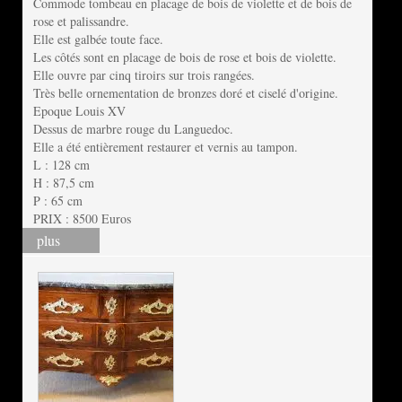
Commode tombeau en placage de bois de violette et de bois de
rose et palissandre.
Elle est galbée toute face.
Les côtés sont en placage de bois de rose et bois de violette.
Elle ouvre par cinq tiroirs sur trois rangées.
Très belle ornementation de bronzes doré et ciselé d'origine.
Epoque Louis XV
Dessus de marbre rouge du Languedoc.
Elle a été entièrement restaurer et vernis au tampon.
L : 128 cm
H : 87,5 cm
P : 65 cm
PRIX : 8500 Euros
plus