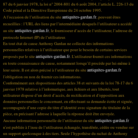
87 du 6 janvier 1978, la loi n° 2004-801 du 6 août 2004, l’article L. 226-13 du
Code pénal et la Directive Européenne du 24 octobre 1995.
antiquites-gardan.fr
A l’occasion de l’utilisation du site
, peuvent êtres
recueillies : l’URL des liens par l’intermédiaire desquels l’utilisateur a accédé
antiquites-gardan.fr
au site
, le fournisseur d’accès de l’utilisateur, l’adresse de
protocole Internet (IP) de l’utilisateur.
En tout état de cause Anthony Gardan ne collecte des informations
personnelles relatives à l’utilisateur que pour le besoin de certains services
antiquites-gardan.fr
proposés par le site
. L’utilisateur fournit ces informations
en toute connaissance de cause, notamment lorsqu’il procède par lui-même à
antiquites-gardan.fr
leur saisie. Il est alors précisé à l’utilisateur du site
l’obligation ou non de fournir ces informations.
Conformément aux dispositions des articles 38 et suivants de la loi 78-17 du 6
janvier 1978 relative à l’informatique, aux fichiers et aux libertés, tout
utilisateur dispose d’un droit d’accès, de rectification et d’opposition aux
données personnelles le concernant, en effectuant sa demande écrite et signée,
accompagnée d’une copie du titre d’identité avec signature du titulaire de la
pièce, en précisant l’adresse à laquelle la réponse doit être envoyée.
antiquites-gardan.fr
Aucune information personnelle de l’utilisateur du site
n’est publiée à l’insu de l’utilisateur, échangée, transférée, cédée ou vendue sur
un support quelconque à des tiers. Seule l’hypothèse du rachat de Anthony