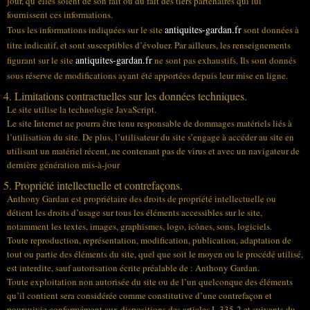
jour, qu’elles soient de son fait ou du fait des tiers partenaires qui lui
fournissent ces informations.
antiquites-gardan.fr
Tous les informations indiquées sur le site
sont données à
titre indicatif, et sont susceptibles d’évoluer. Par ailleurs, les renseignements
antiquites-gardan.fr
figurant sur le site
ne sont pas exhaustifs. Ils sont donnés
sous réserve de modifications ayant été apportées depuis leur mise en ligne.
4. Limitations contractuelles sur les données techniques.
Le site utilise la technologie JavaScript.
Le site Internet ne pourra être tenu responsable de dommages matériels liés à
l’utilisation du site. De plus, l’utilisateur du site s’engage à accéder au site en
utilisant un matériel récent, ne contenant pas de virus et avec un navigateur de
dernière génération mis-à-jour
5. Propriété intellectuelle et contrefaçons.
Anthony Gardan est propriétaire des droits de propriété intellectuelle ou
détient les droits d’usage sur tous les éléments accessibles sur le site,
notamment les textes, images, graphismes, logo, icônes, sons, logiciels.
Toute reproduction, représentation, modification, publication, adaptation de
tout ou partie des éléments du site, quel que soit le moyen ou le procédé utilisé,
est interdite, sauf autorisation écrite préalable de : Anthony Gardan.
Toute exploitation non autorisée du site ou de l’un quelconque des éléments
qu’il contient sera considérée comme constitutive d’une contrefaçon et
poursuivie conformément aux dispositions des articles L.335-2 et suivants du