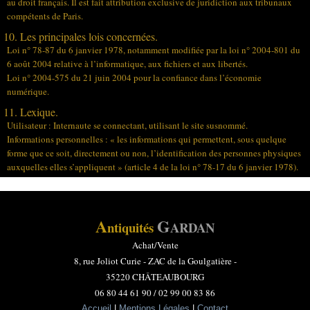
au droit français. Il est fait attribution exclusive de juridiction aux tribunaux
compétents de Paris.
10. Les principales lois concernées.
Loi n° 78-87 du 6 janvier 1978, notamment modifiée par la loi n° 2004-801 du
6 août 2004 relative à l’informatique, aux fichiers et aux libertés.
Loi n° 2004-575 du 21 juin 2004 pour la confiance dans l’économie
numérique.
11. Lexique.
Utilisateur : Internaute se connectant, utilisant le site susnommé.
Informations personnelles : « les informations qui permettent, sous quelque
forme que ce soit, directement ou non, l’identification des personnes physiques
auxquelles elles s’appliquent » (article 4 de la loi n° 78-17 du 6 janvier 1978).
A
G
ntiquités
ARDAN
Achat/Vente
8, rue Joliot Curie -
ZAC de la Goulgatière -
35220 CHÂTEAUBOURG
06 80 44 61 90 / 02 99 00 83 86
Accueil
|
Mentions Légales
|
Contact