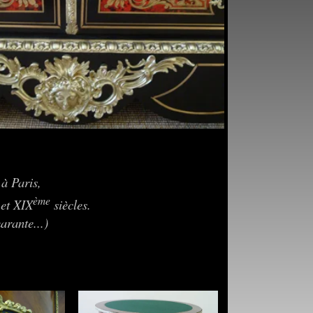
 à Paris,
ème
et XIX
siècles.
arante...)