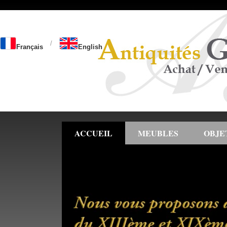
/
Français
English
ACCUEIL
MEUBLES
OBJE