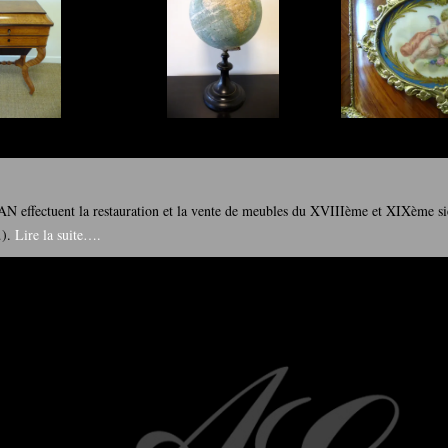
effectuent la restauration et la vente de meubles du XVIIIème et XIXème sièc
).
Lire la suite….