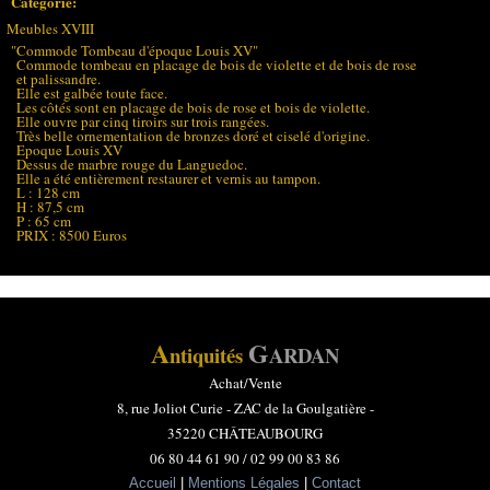
Catégorie:
Meubles XVIII
"Commode Tombeau d'époque Louis XV"
Commode tombeau en placage de bois de violette et de bois de rose
et palissandre.
Elle est galbée toute face.
Les côtés sont en placage de bois de rose et bois de violette.
Elle ouvre par cinq tiroirs sur trois rangées.
Très belle ornementation de bronzes doré et ciselé d'origine.
Epoque Louis XV
Dessus de marbre rouge du Languedoc.
Elle a été entièrement restaurer et vernis au tampon.
L : 128 cm
H : 87,5 cm
P : 65 cm
PRIX : 8500 Euros
A
G
ntiquités
ARDAN
Achat/Vente
8, rue Joliot Curie -
ZAC de la Goulgatière -
35220 CHÂTEAUBOURG
06 80 44 61 90 / 02 99 00 83 86
Accueil
|
Mentions Légales
|
Contact