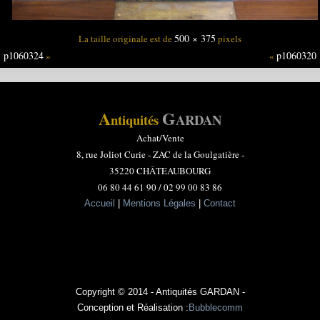
500 × 375
La taille originale est de
pixels
p1060324
p1060320
»
«
A
G
ntiquités
ARDAN
Achat/Vente
8, rue Joliot Curie -
ZAC de la Goulgatière -
35220 CHÂTEAUBOURG
06 80 44 61 90 / 02 99 00 83 86
Accueil
|
Mentions Légales
|
Contact
Copyright © 2014 - Antiquités GARDAN -
Conception et Réalisation :
Bubblecomm