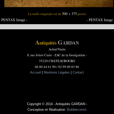
500 × 375
La taille originale est de
pixels
PENTAX Image
PENTAX Image
»
«
A
G
ntiquités
ARDAN
Achat/Vente
8, rue Joliot Curie -
ZAC de la Goulgatière -
35220 CHÂTEAUBOURG
06 80 44 61 90 / 02 99 00 83 86
Accueil
|
Mentions Légales
|
Contact
Copyright © 2014 - Antiquités GARDAN -
Conception et Réalisation :
Bubblecomm