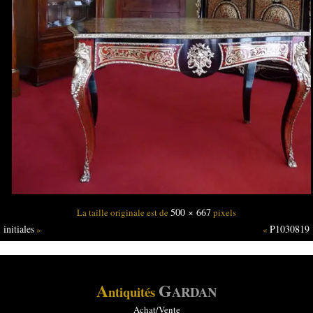
500 × 667
La taille originale est de
pixels
initiales
P1030819
»
«
A
G
ntiquités
ARDAN
Achat/Vente