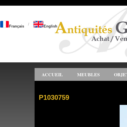
/
Français
English
ACCUEIL
MEUBLES
OBJE
P1030759