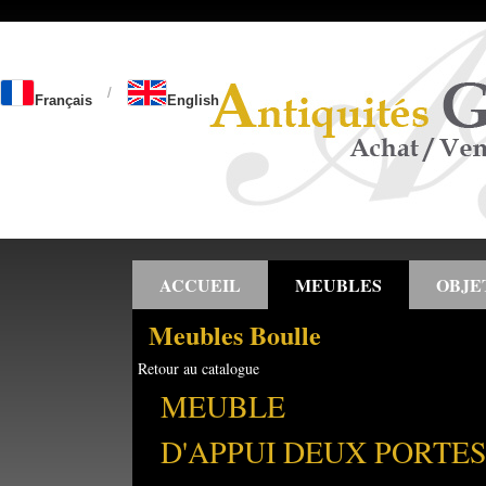
/
Français
English
ACCUEIL
MEUBLES
OBJE
Meubles Boulle
Retour au catalogue
MEUBLE
D'APPUI DEUX PORTE