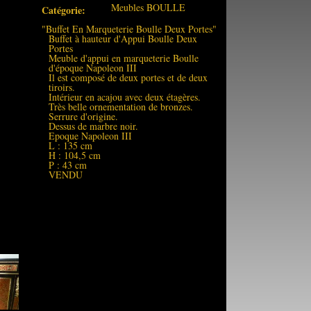
Meubles BOULLE
Catégorie:
"Buffet En Marqueterie Boulle Deux Portes"
Buffet à hauteur d'Appui Boulle Deux
Portes
Meuble d'appui en marqueterie Boulle
d'époque Napoleon III
Il est composé de deux portes et de deux
tiroirs.
Intérieur en acajou avec deux étagères.
Très belle ornementation de bronzes.
Serrure d'origine.
Dessus de marbre noir.
Epoque Napoleon III
L : 135 cm
H : 104,5 cm
P : 43 cm
VENDU