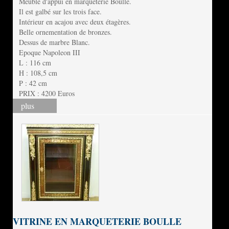
Meuble d'appui en marqueterie Boulle.
Il est galbé sur les trois face.
Intérieur en acajou avec deux étagères.
Belle ornementation de bronzes.
Dessus de marbre Blanc.
Epoque Napoleon III
L : 116 cm
H : 108,5 cm
P : 42 cm
PRIX : 4200 Euros
plus
VITRINE EN MARQUETERIE BOULLE