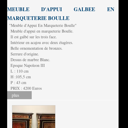
MEUBLE D'APPUI GALBEE EN
MARQUETERIE BOULLE
"Meuble d'Appui En Marqueterie Boulle"
Meuble d'appui en marqueterie Boulle.
Il est galbé sur les trois face.
Intérieur en acajou avec deux étagères.
Belle ornementation de bronzes.
Serrure d'origine.
Dessus de marbre Blanc.
Epoque Napoleon III
L : 110 cm
H :105,5 cm
P : 43 cm
PRIX : 4200 Euros
plus