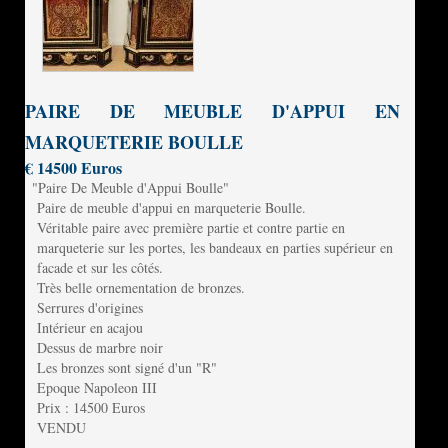
PAIRE DE MEUBLE D'APPUI EN
MARQUETERIE BOULLE
€ 14500 Euros
"Paire De Meuble d'Appui Boulle"
Paire de meuble d'appui en marqueterie Boulle.
Véritable paire avec première partie et contre partie en
marqueterie sur les portes, les bandeaux en parties supérieur en
facade et sur les côtés.
Très belle ornementation de bronzes.
Serrures d'origines
Intérieur en acajou
Dessus de marbre noir
Les bronzes sont signé d'un "R"
Epoque Napoleon III
Prix : 14500 Euros
VENDU