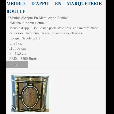
MEUBLE D'APPUI EN MARQUETERIE
BOULLE
"Meuble d'Appui En Marqueterie Boulle"
"Meuble d'Appui Boulle "
Meuble d'appui Boulle une porte avec dessus de marbre blanc
de carrare. Intérieure en acajou avec deux étagères
Epoque Napoleon III
L :83 cm
H : 107 cm
P : 41,5 cm
PRIX : 3500 Euros
plus