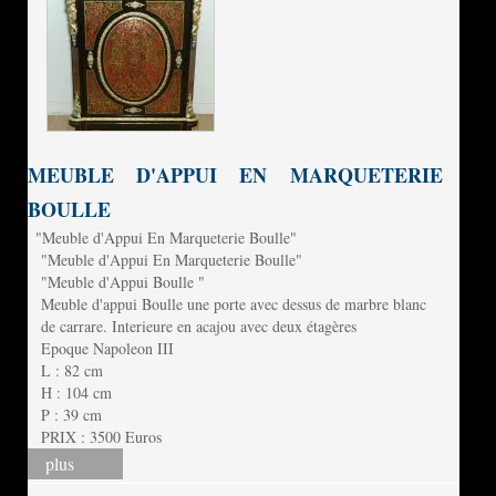
MEUBLE D'APPUI EN MARQUETERIE
BOULLE
"Meuble d'Appui En Marqueterie Boulle"
"Meuble d'Appui En Marqueterie Boulle"
"Meuble d'Appui Boulle "
Meuble d'appui Boulle une porte avec dessus de marbre blanc
de carrare. Interieure en acajou avec deux étagères
Epoque Napoleon III
L : 82 cm
H : 104 cm
P : 39 cm
PRIX : 3500 Euros
plus