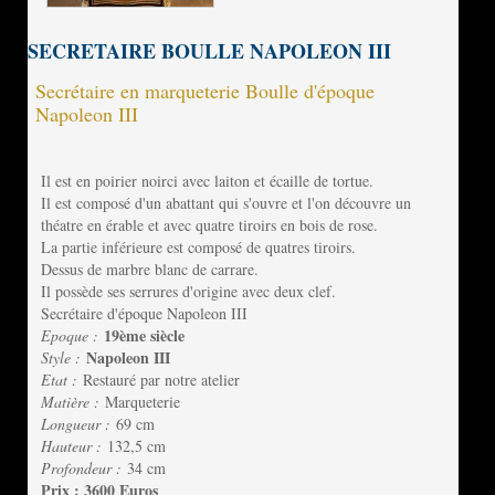
SECRETAIRE BOULLE NAPOLEON III
Secrétaire en marqueterie Boulle d'époque
Napoleon III
Il est en poirier noirci avec laiton et écaille de tortue.
Il est composé d'un abattant qui s'ouvre et l'on découvre un
théatre en érable et avec quatre tiroirs en bois de rose.
La partie inférieure est composé de quatres tiroirs.
Dessus de marbre blanc de carrare.
Il possède ses serrures d'origine avec deux clef.
Secrétaire d'époque Napoleon III
19ème siècle
Epoque :
Napoleon III
Style :
Etat :
Restauré par notre atelier
Matière :
Marqueterie
Longueur :
69 cm
Hauteur :
132,5 cm
Profondeur :
34 cm
Prix : 3600 Euros