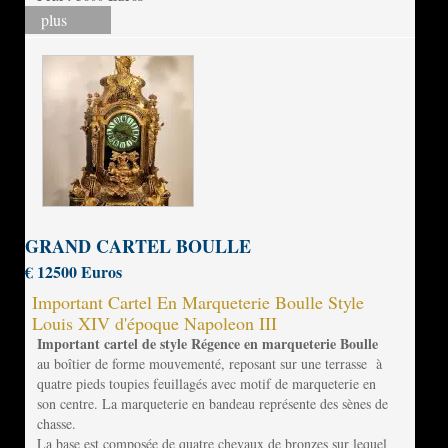
plus
GRAND CARTEL BOULLE
€ 12500 Euros
Important Cartel En Marqueterie Boulle Style
Louis XIV d'époque Napoleon III
Important cartel de style Régence en marqueterie Boulle
au boîtier de forme mouvementé, reposant sur une terrasse à
quatre pieds toupies feuillagés avec motif de marqueterie en
son centre. La marqueterie en bandeau représente des sènes de
chasse.
La base est composée de quatre chevaux de bronzes sur lequel