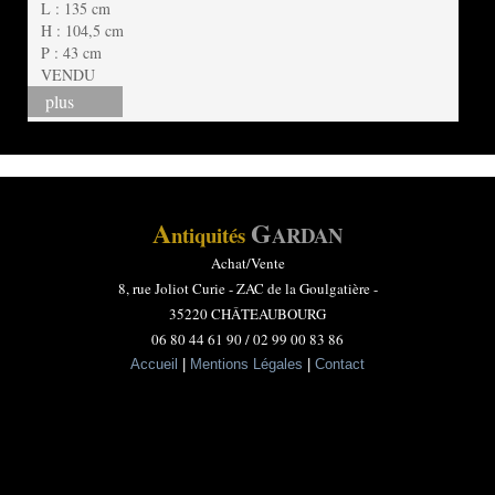
L : 135 cm
H : 104,5 cm
P : 43 cm
VENDU
plus
A
G
ntiquités
ARDAN
Achat/Vente
8, rue Joliot Curie -
ZAC de la Goulgatière -
35220 CHÂTEAUBOURG
06 80 44 61 90 / 02 99 00 83 86
Accueil
|
Mentions Légales
|
Contact