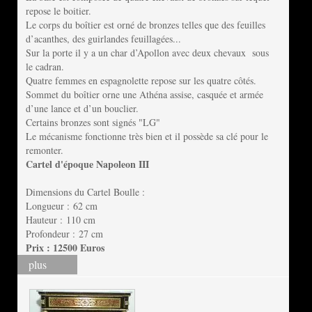
repose le boitier.
Le corps du boîtier est orné de bronzes telles que des feuilles
d’acanthes, des guirlandes feuillagées...
Sur la porte il y a un char d’Apollon avec deux chevaux sous
le cadran.
Quatre femmes en espagnolette repose sur les quatre côtés.
Sommet du boîtier orne une Athéna assise, casquée et armée
d’une lance et d’un bouclier.
Certains bronzes sont signés "LG"
Le mécanisme fonctionne très bien et il possède sa clé pour le
remonter.
Cartel d'époque Napoleon III
Dimensions du Cartel Boulle :
Longueur : 62 cm
Hauteur : 110 cm
Profondeur : 27 cm
Prix : 12500 Euros
plus