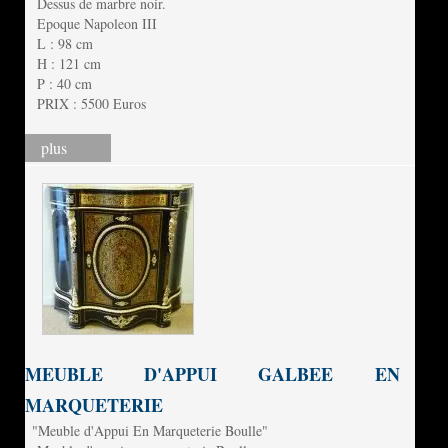
Dessus de marbre noir.
Epoque Napoleon III
L : 98 cm
H : 121 cm
P : 40 cm
PRIX : 5500 Euros
plus
MEUBLE D'APPUI GALBEE EN
MARQUETERIE
"Meuble d'Appui En Marqueterie Boulle"