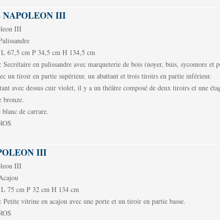
 NAPOLEON III
eon III
lissandre
 67,5 cm P 34,5 cm H 134,5 cm
crétaire en palissandre avec marqueterie de bois (noyer, buis, sycomore et po
c un tiroir en partie supérieur, un abattant et trois tiroirs en partie inférieur.
tant avec dessus cuir violet, il y a un théâtre composé de deux tiroirs et une éta
 bronze.
 blanc de carrare.
UROS
POLEON III
eon III
cajou
 75 cm P 32 cm H 134 cm
ite vitrine en acajou avec une porte et un tiroir en partie basse.
UROS