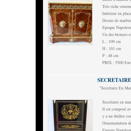
Très riche orneme
Intérieur en plac
Dessus de marbre
Epoque Napoleon
Un des bronzes e
L : 109 cm
H : 101 cm
P : 48 cm
PRIX : 5500 Eur
SECRETAIRE
"Secrétaire En Mar
Secrétaire en mar
Il est composé ave
y a un théâtre co
Ornementation de
Epoque Napoleon