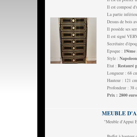
Il est composé d'
La partie inférie
Dessus de bois ave
Il possède ses ser
Il est signé VER
Secrétaire d'épo
19ème s
Epoque :
Napoleon 
Style :
Restauré p
Etat :
Longueur : 68 c
Hauteur : 121 c
Profondeur : 38 
Prix : 2800 euro
MEUBLE D'A
"Meuble d'Appui E
Buffet à hauteur 