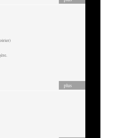
irier)
gère.
plus