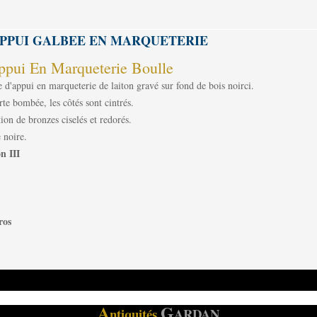
PPUI GALBEE EN MARQUETERIE
pui En Marqueterie Boulle
d'appui en marqueterie de laiton gravé sur fond de bois noirci.
rte bombée, les côtés sont cintrés.
on de bronzes ciselés et redorés.
 noire.
n III
ros
A
G
ntiquités
ARDAN