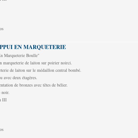
os
PPUI EN MARQUETERIE
n Marqueterie Boulle"
 marqueterie de laiton sur poirier noirci.
terie de laiton sur le médaillon central bombé.
ou avec deux étagères.
ntation de bronzes avec têtes de bélier.
 noir.
 III
os