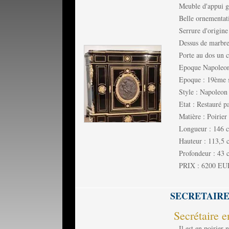
Meuble d'appui ga
Belle ornementat
Serrure d'origine
Dessus de marbre
Porte au dos un 
Epoque Napoleon
Epoque : 19ème s
Style : Napoleon 
Etat : Restauré pa
Matière : Poirier
Longueur : 146 
Hauteur : 113,5 
Profondeur : 43 
PRIX : 6200 E
SECRETAIRE
Secrétaire e
Il est en poirier 