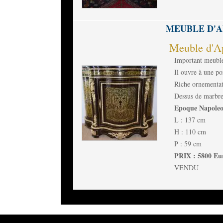
MEUBLE D'A
Meuble d'Ap
Important meuble 
Il ouvre à une po
Riche ornementati
Dessus de marbre
Epoque Napoleo
L : 137 cm
H : 110 cm
P : 59 cm
PRIX : 5800 Eu
VENDU