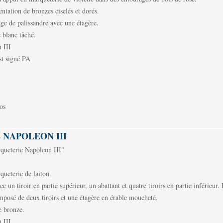
ntation de bronzes ciselés et dorés.
age de palissandre avec une étagère.
 blanc tâché.
 III
st signé PA
os
 NAPOLEON III
queterie Napoleon III"
queterie de laiton.
c un tiroir en partie supérieur, un abattant et quatre tiroirs en partie inférieur. 
mposé de deux tiroirs et une étagère en érable moucheté.
 bronze.
 III