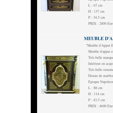
L : 67 cm
H : 137 cm
P : 34,5 cm
PRIX : 2800 Eur
MEUBLE D'A
"Meuble d'Appui E
Meuble d'appui en
Très belle marque
Intérieur en acaj
Très belle orneme
Dessus de marbre
Epoque Napoleon
L : 88 cm
H : 114 cm
P : 43,5 cm
PRIX : 4600 Eur