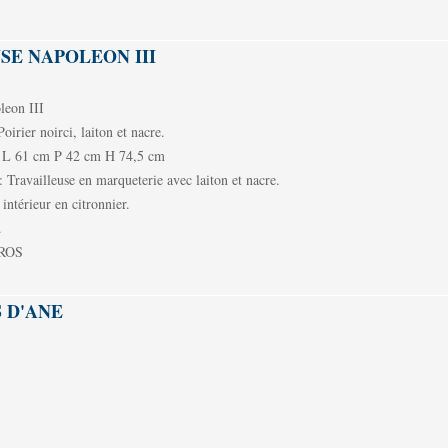
SE NAPOLEON III
eon III
ier noirci, laiton et nacre.
 61 cm P 42 cm H 74,5 cm
availleuse en marqueterie avec laiton et nacre.
intérieur en citronnier.
.
UROS
 D'ANE