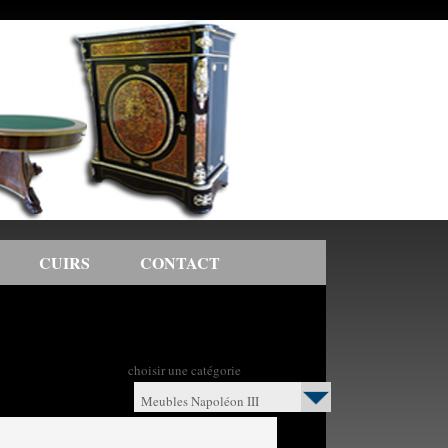
CUIRS
CONTACT
choisir une catégorie
Meubles Napoléon III