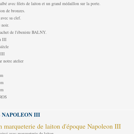
lbé avec filets de laiton et un grand médaillon sur la porte.
ion de bronzes.
 avec sa clef.
 noir.
cachet de l'ébeniste BALNY.
 III
iècle
III
r notre atelier
cm
cm
cm
UROS
 NAPOLEON III
n marqueterie de laiton d'époque Napoleon III
noirci avec marqueterie de laiton.