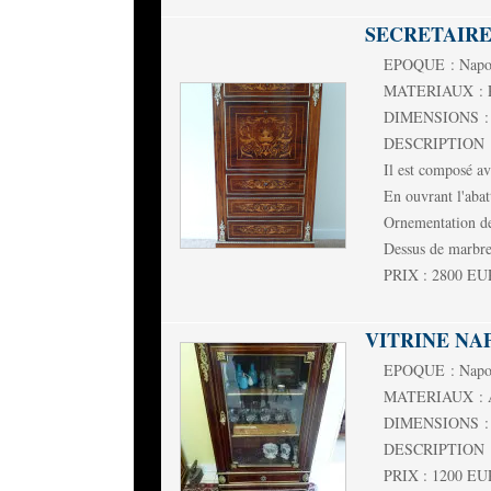
SECRETAIRE
EPOQUE : Napol
MATERIAUX : Pa
DIMENSIONS : L
DESCRIPTION : Se
Il est composé ave
En ouvrant l'abat
Ornementation de
Dessus de marbre
PRIX : 2800 E
VITRINE NA
EPOQUE : Napol
MATERIAUX : A
DIMENSIONS : L
DESCRIPTION : Pet
PRIX : 1200 E