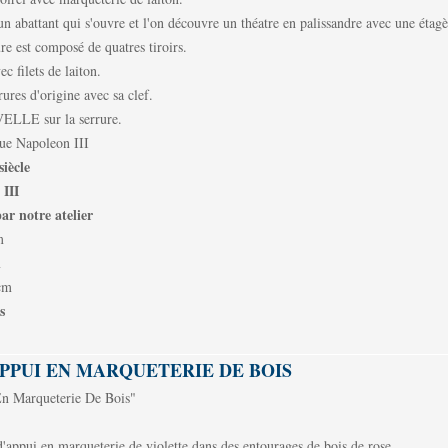
un abattant qui s'ouvre et l'on découvre un théatre en palissandre avec une étagèr
ure est composé de quatres tiroirs.
c filets de laiton.
rures d'origine avec sa clef.
VELLE sur la serrure.
que Napoleon III
iècle
III
ar notre atelier
m
m
cm
s
PPUI EN MARQUETERIE DE BOIS
n Marqueterie De Bois"
d'appui en marqueterie de violette dans des entourages de bois de rose.